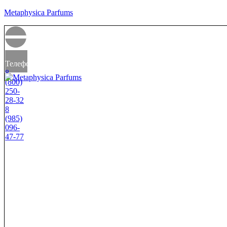
Metaphysica Parfums
Телефоны
8
(800)
250-
28-32
8
(985)
096-
47-77