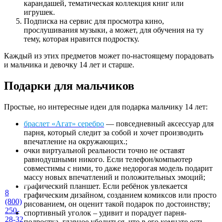
карандашей, тематическая коллекция книг или
игрушек.
Подписка на сервис для просмотра кино,
прослушивания музыки, а может, для обучения на ту
тему, которая нравится подростку.
Каждый из этих предметов может по-настоящему порадовать
и мальчика и девочку 14 лет и старше.
Подарки для мальчиков
Простые, но интересные идеи для подарка мальчику 14 лет:
браслет «Агат» серебро
— повседневный аксессуар для
парня, который следит за собой и хочет производить
впечатление на окружающих.;
очки виртуальной реальности точно не оставят
равнодушными никого. Если телефон/компьютер
совместимы с ними, то даже недорогая модель подарит
массу новых впечатлений и положительных эмоций;
Телефоны
графический планшет. Если ребёнок увлекается
8
графическим дизайном, созданием комиксов или просто
(800)
рисованием, он оценит такой подарок по достоинству;
250-
спортивный уголок – удивит и порадует парня-
28-32
подростка, главное убедиться, что в его комнате есть