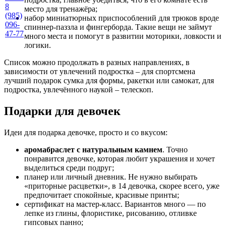
8
место для тренажёра;
(985)
набор миниатюрных приспособлений для трюков вроде
096-
спиннер-паззла и фингерборда. Такие вещи не займут
47-77
много места и помогут в развитии моторики, ловкости и
логики.
Список можно продолжать в разных направлениях, в
зависимости от увлечений подростка – для спортсмена
лучший подарок сумка для формы, ракетки или самокат, для
подростка, увлечённого наукой – телескоп.
Подарки для девочек
Идеи для подарка девочке, просто и со вкусом:
аромабраслет с натуральным камнем
. Точно
понравится девочке, которая любит украшения и хочет
выделиться среди подруг;
планер или личный дневник. Не нужно выбирать
«приторные расцветки», в 14 девочка, скорее всего, уже
предпочитает спокойные, красивые принты;
сертификат на мастер-класс. Вариантов много — по
лепке из глины, флористике, рисованию, отливке
гипсовых панно;