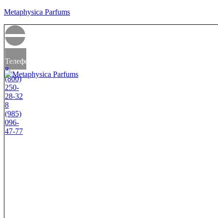
Metaphysica Parfums
Телефоны
8
(800)
250-
28-32
8
(985)
096-
47-77