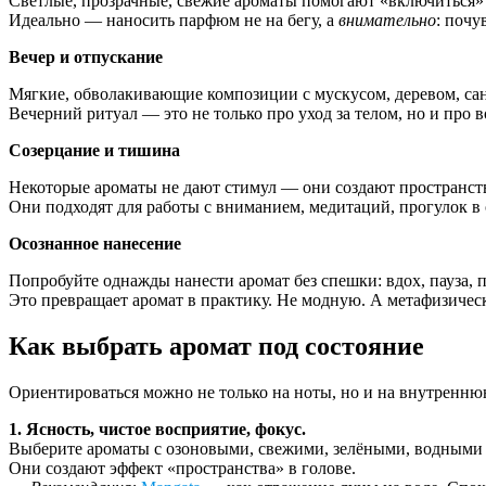
Светлые, прозрачные, свежие ароматы помогают «включиться» в 
Идеально — наносить парфюм не на бегу, а
внимательно
: почу
Вечер и отпускание
Мягкие, обволакивающие композиции с мускусом, деревом, са
Вечерний ритуал — это не только про уход за телом, но и про
Созерцание и тишина
Некоторые ароматы не дают стимул — они создают пространств
Они подходят для работы с вниманием, медитаций, прогулок в 
Осознанное нанесение
Попробуйте однажды нанести аромат без спешки: вдох, пауза, 
Это превращает аромат в практику. Не модную. А метафизич
Как выбрать аромат под состояние
Ориентироваться можно не только на ноты, но и на внутренню
1. Ясность, чистое восприятие, фокус.
Выберите ароматы с озоновыми, свежими, зелёными, водными
Они создают эффект «пространства» в голове.