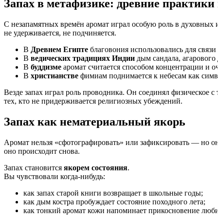
Запах в метафизике: древние практики
С незапамятных времён аромат играл особую роль в духовных и
не удерживается, не подчиняется.
В
Древнем Египте
благовония использовались для связи 
В
ведических традициях Индии
дым сандала, агарового
В
буддизме
аромат считается способом концентрации и о
В
христианстве
фимиам поднимается к небесам как симв
Везде запах играл роль проводника. Он соединял физическое с
тех, кто не придерживается религиозных убеждений.
Запах как нематериальный якорь
Аромат нельзя «сфотографировать» или зафиксировать — но он 
оно происходит снова.
Запах становится
якорем состояния
.
Вы чувствовали когда-нибудь:
как запах старой книги возвращает в школьные годы;
как дым костра пробуждает состояние походного лета;
как тонкий аромат кожи напоминает прикосновение люб