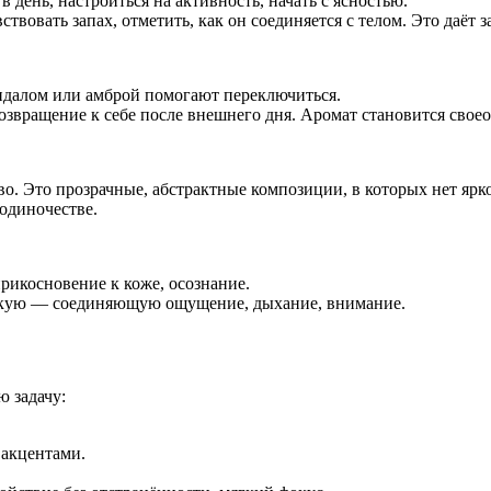
день, настроиться на активность, начать с ясностью.
вствовать запах, отметить, как он соединяется с телом. Это даёт 
ндалом или амброй помогают переключиться.
 возвращение к себе после внешнего дня. Аромат становится св
о. Это прозрачные, абстрактные композиции, в которых нет ярк
одиночестве.
прикосновение к коже, осознание.
ескую — соединяющую ощущение, дыхание, внимание.
ю задачу:
 акцентами.